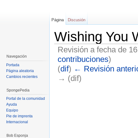
Página
Discusión
Wishing You W
Revisión a fecha de 1
Navegación
contribuciones
)
Portada
(
dif
)
← Revisión anteri
Página aleatoria
→ (dif)
Cambios recientes
Saltar a:
navegación
,
buscar
SpongePedia
Portal de la comunidad
Ayuda
Equipo
Pie de imprenta
Internacional
Bob Esponja