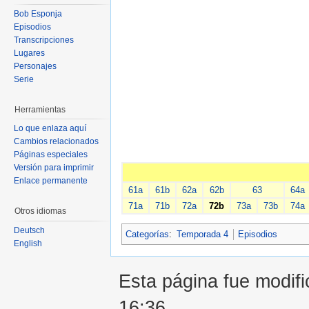
Bob Esponja
Episodios
Transcripciones
Lugares
Personajes
Serie
Herramientas
Lo que enlaza aquí
Cambios relacionados
Páginas especiales
Versión para imprimir
Enlace permanente
61a
61b
62a
62b
63
64a
71a
71b
72a
72b
73a
73b
74a
Otros idiomas
Deutsch
Categorías
:
Temporada 4
Episodios
English
Esta página fue modifi
16:36.